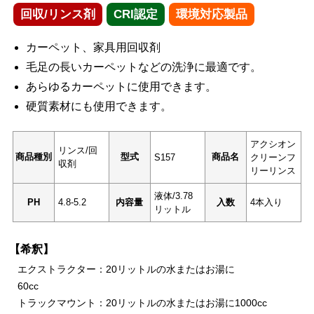
回収/リンス剤
CRI認定
環境対応製品
カーペット、家具用回収剤
毛足の長いカーペットなどの洗浄に最適です。
あらゆるカーペットに使用できます。
硬質素材にも使用できます。
アクシオン
リンス/回
商品種別
型式
商品名
S157
クリーンフ
収剤
リーリンス
液体/3.78
PH
4.8-5.2
内容量
入数
4本入り
リットル
【希釈】
エクストラクター：20リットルの水またはお湯に
6
トラックマウント：20リットルの水またはお湯に1000cc