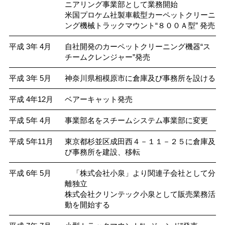
ニアリング事業部として業務開始
米国プロケム社製車載型カーペットクリーニ
ング機械トラックマウント“８００Ａ型” 発売
平成 3年 4月
自社開発のカーペットクリーニング機器“ス
チームクレンジャー”発売
平成 3年 5月
神奈川県相模原市に倉庫及び事務所を設ける
平成 4年12月
ベアーキャット発売
平成 5年 4月
事業部名をスチームシステム事業部に変更
平成 5年11月
東京都杉並区成田西４－１１－２５に倉庫及
び事務所を建設、移転
平成 6年 5月
「株式会社小泉」より関連子会社として分
離独立
株式会社クリンテック小泉として販売業務活
動を開始する