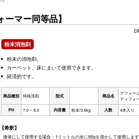
ォーマー同等品】
【
粉末消泡剤
粉末の消泡剤。
カーペット、床にまいて使用できます。
経済的です。
デフォー
商品種別
特殊洗剤
型式
商品名
ディフォ
PH
内容量
入数
7.0 ~ 8.0
粉末/3.6kg
4本入り
【希釈】
液体にして使用する場合：1リットルの水に95gを溶かして使用しま