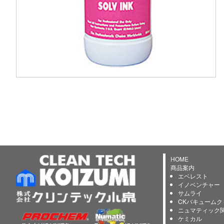
HOME
商品案内
エベレスト
イノベンチャー
サムライ
CKバキュームク
ニュマティック
ケミカル