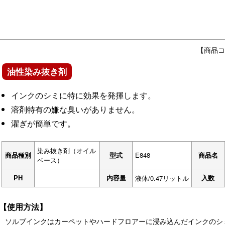
【商品コ
油性染み抜き剤
インクのシミに特に効果を発揮します。
溶剤特有の嫌な臭いがありません。
濯ぎが簡単です。
染み抜き剤（オイル
商品種別
型式
E848
商品名
ベース）
PH
内容量
入数
液体/0.47リットル
【使用方法】
ソルブインクはカーペットやハードフロアーに浸み込んだインクのシ