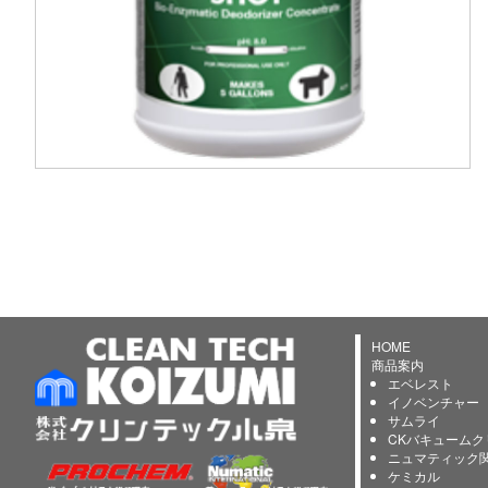
HOME
商品案内
エベレスト
イノベンチャー
サムライ
CKバキュームク
ニュマティック
ケミカル