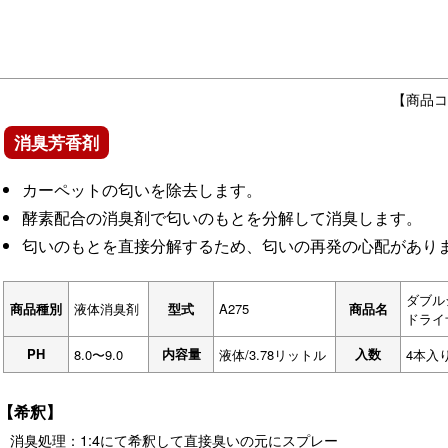
【商品コ
消臭芳香剤
カーペットの匂いを除去します。
酵素配合の消臭剤で匂いのもとを分解して消臭します。
匂いのもとを直接分解するため、匂いの再発の心配があり
ダブル
商品種別
液体消臭剤
型式
A275
商品名
ドライ
PH
内容量
入数
8.0〜9.0
液体/3.78リットル
4本入
【希釈】
消臭処理：1:4にて希釈して直接臭いの元にスプレー