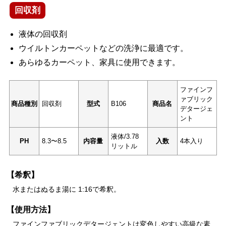
回収剤
液体の回収剤
ウイルトンカーペットなどの洗浄に最適です。
あらゆるカーペット、家具に使用できます。
ファインフ
ァブリック
商品種別
回収剤
型式
B106
商品名
デタージェ
ント
液体/3.78
PH
8.3〜8.5
内容量
入数
4本入り
リットル
【希釈】
水またはぬるま湯に 1:16で希釈。
【使用方法】
ファインファブリックデタージェントは変色しやすい高級な素