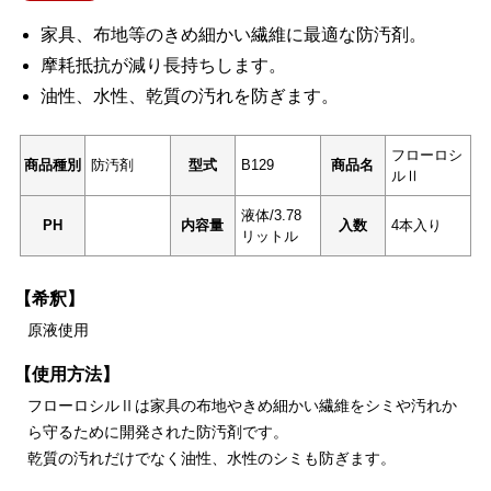
家具、布地等のきめ細かい繊維に最適な防汚剤。
摩耗抵抗が減り長持ちします。
油性、水性、乾質の汚れを防ぎます。
フローロシ
商品種別
防汚剤
型式
B129
商品名
ルⅡ
液体/3.78
PH
内容量
入数
4本入り
リットル
【希釈】
原液使用
【使用方法】
フローロシルⅡは家具の布地やきめ細かい繊維をシミや汚れか
ら守るために開発された防汚剤です。
乾質の汚れだけでなく油性、水性のシミも防ぎます。