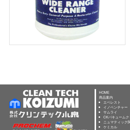
HOME
商品案内
エベレスト
イノベンチャー
サムライ
CKバキュームク
ニュマティック
ケミカル