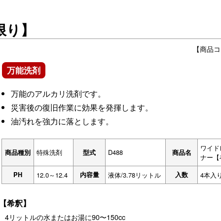
限り】
【商品コ
万能洗剤
万能のアルカリ洗剤です。
災害後の復旧作業に効果を発揮します。
油汚れを強力に落とします。
ワイド
商品種別
特殊洗剤
型式
D488
商品名
ナー【
PH
内容量
入数
12.0～12.4
液体/3.78リットル
4本入
【希釈】
4リットルの水またはお湯に90〜150cc