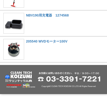
NBV190用充電器 1274568
205540 WVDモーター100V
Copyright© CLEAN TECH KOIZUM CO.,LTD All Rights Reserved.