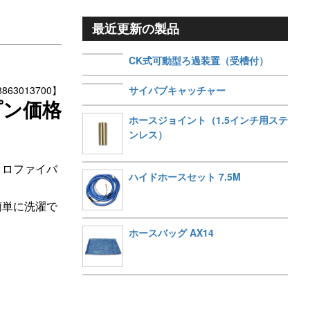
最近更新の製品
CK式可動型ろ過装置（受槽付）
サイバブキャッチャー
63013700】
プン価格
ホースジョイント（1.5インチ用ステ
ンレス）
クロファイバ
ハイドホースセット 7.5M
簡単に洗濯で
ホースバッグ AX14
。