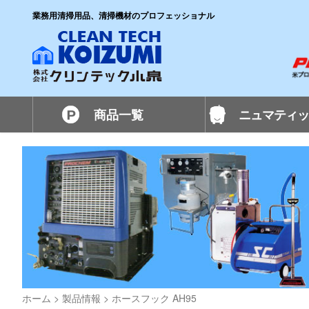
業務用清掃用品、清掃機材のプロフェッショナル
商品一覧
ニュマティッ
ホーム
>
製品情報
>
ホースフック AH95