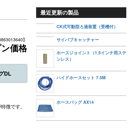
最近更新の製品
CK式可動型ろ過装置（受槽付）
サイバブキャッチャー
63013640】
プン価格
ホースジョイント（1.5インチ用ステ
ンレス）
グDL
ハイドホースセット 7.5M
ホースバッグ AX14
が特徴です。