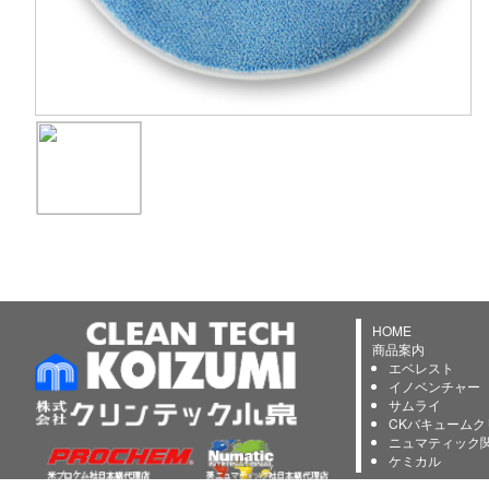
HOME
商品案内
エベレスト
イノベンチャー
サムライ
CKバキュームク
ニュマティック
ケミカル