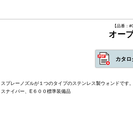
【品番：#00
オー
カタロ
スプレーノズルが１つのタイプのステンレス製ウォンドです
スナイパー、E６００標準装備品