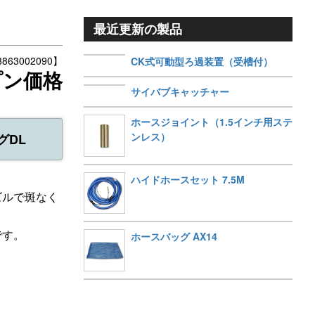
最近更新の製品
63002090】
CK式可動型ろ過装置（受槽付）
プン価格
サイバブキャッチャー
ホースジョイント（1.5インチ用ステ
ンレス）
グDL
ハイドホースセット 7.5M
ズルで斑なく
です。
ホースバッグ AX14