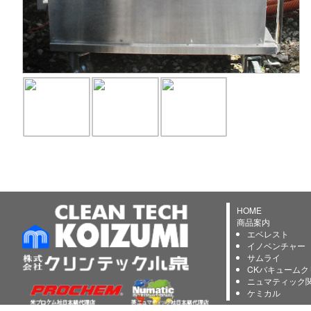
HOME
商品案内
エベレスト
イノベンチャー
サムライ
CKバキュームク
ニュマティック
ケミカル